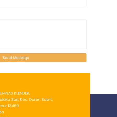
ERUMNAS KLENDER,
laka Sari, Kec. Duren Sawit,
imur 13460
rta