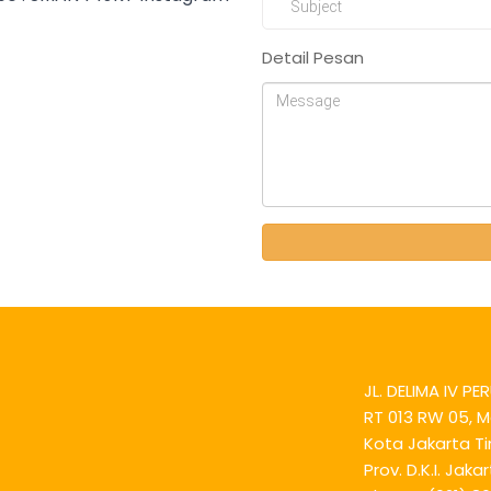
Detail Pesan
JL. DELIMA IV P
RT 013 RW 05, Ma
Kota Jakarta T
Prov. D.K.I. Jaka