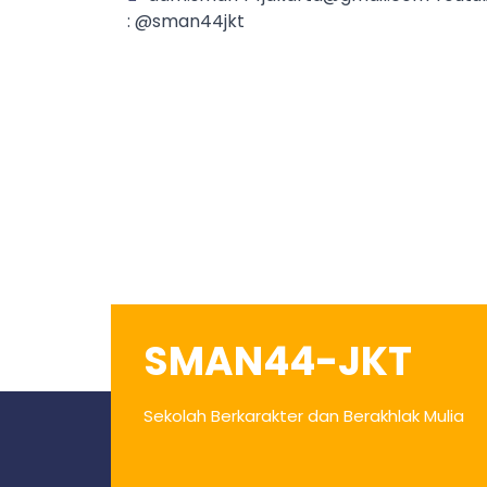
: @sman44jkt
SMAN44-JKT
Sekolah Berkarakter dan Berakhlak Mulia